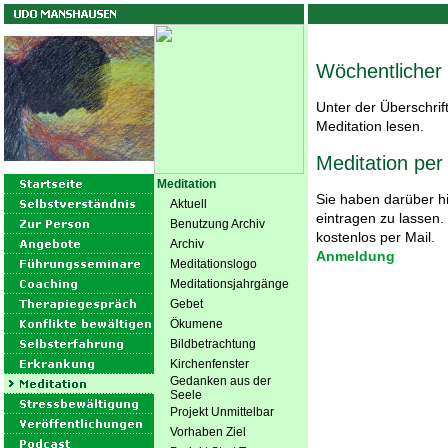
Wöchentlicher 
Unter der Überschrif
Meditation lesen.
Meditation per
Meditation
Sie haben darüber hin
Aktuell
eintragen zu lassen.
Benutzung Archiv
kostenlos per Mail.
Archiv
Anmeldung
Meditationslogo
Meditationsjahrgänge
Gebet
Ökumene
Bildbetrachtung
Kirchenfenster
Gedanken aus der
Seele
Projekt Unmittelbar
Vorhaben Ziel