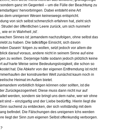
sondern ganz im Gegenteil – um die Fülle der Beachtung zu
remdartiges‘ hervorbringen. Dabei entsteht eine Art
 das dem ureigenen Wesen keineswegs entspricht.
ung von sich selbst schmerzlich erfahren hat, zieht sich
trudel der öffentlichen Leere zurück, um sich nunmehr
wie er in Wahrheit ‚ist‘.
wachen Sinnes ist: jemandem nachzufolgen, ohne selbst das
lebt zu haben. Die tatkräftige Einsicht, sich davon
mden Dasein‘ folgen zu wollen, setzt jedoch vor allem die
blick darauf voraus, andere nicht in seinem Sinne auf eine
en zu wollen. Derjenige hätte sodann jedoch plötzlich keine
rt auf harte Weise seine Bedeutungslosigkeit, die schon so
tet hat. Die Abkehr von der eigenen Entfremdung ist nicht
ümmerhaufen der konstruierten Welt zunächst kaum noch in
elische Heimat im Außen bietet.
 jemandem vorbildlich folgen können oder sollten, ist die
der Zurückgezogenheit. Diese muss dann nicht nur auf
taltet werden, sondern sie bringt uns dem nahe, wer wir ohne
it sind – einzigartig und der Liebe bedürftig. Hierin liegt die
inn suchend zu entdecken, der sich vollständig mit dem
ang befindet. Die Fälschungen des ureigenen Ichs werden
eere liegt der Sinn zum eigenen Selbst offenkundig verborgen.
n?