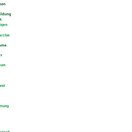
men
ildung
k
tigen
archie
mme
es
rum
und
mmung
Mensch