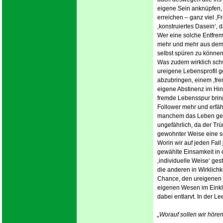
eigene Sein anknüpfen, 
erreichen – ganz viel ‚F
‚konstruiertes Dasein‘,
Wer eine solche Entfremd
mehr und mehr aus dem S
selbst spüren zu können, 
Was zudem wirklich sch
ureigene Lebensprofil ge
abzubringen, einem ‚fre
eigene Abstinenz im Hin
fremde Lebensspur bring
Follower mehr und erfäh
manchem das Leben gekos
ungefährlich, da der Tr
gewohnter Weise eine se
Worin wir auf jeden Fall
gewählte Einsamkeit in 
‚individuelle Weise‘ ges
die anderen in Wirklichke
Chance, den ureigenen S
eigenen Wesen im Einkl
dabei entlarvt. In der L
„Worauf sollen wir höre