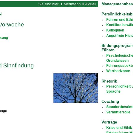
Managementthe
Sie sind hier:
Meditation
Aktuell
Persönlichkeitsb
N
Führen und Ethi
 Vorwoche
Konflikte bewäl
Kolloquien
Angstfreie Hier
sung
Bildungsprogra
Führen
Psychologisch
Grundwissen
d Sinnfindung
Führungsspekt
Werthorizonte
Rhetorik
Persönlichkeit 
Sprache
Coaching
Standortbesti
gänge
Vermittlerrolle
Vorträge
Krise und Ethik
Erfolgsfaktor 