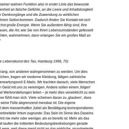
 seiner wahren Funktion also in erster Linie das bewusste
nheit an falsche Gefühle, an die Leere und Inhaltslosigkeit
r Denkvorgänge und die Zuwendung zu wirklichen
hrem Selbst kommen. Dadurch finden Sie Kontakt mit sich
chst große Energie. Wenn Sie außerdem fähig sind, Ihre
uen, die Art, wie Sie von Ihren Lebensumständen gefesselt
achten, wahrnehmen, dann erlangen Sie ein großes Maß an
“
ie Lebenskunst des Tao, Hamburg 1996, 70)
Drang, von anderen wahrgenommen zu werden. Um dies
eichen, tragen wir moderne Kleidung, tätigen zahlreiche
erwartungsvoll E-Mails. Wir trachten danach, viele Menschen
 Geist mit uns zu vereinigen. Andere sollen einem ‚folgen’
Wertvorstellungen teilen – je mehr dies verwirklicht zu sein
cher fühlt man sich. Viele scheinen daran zu ‚glauben‘, dass
f seine Fülle abgrenzend messbar ist. Die eigene
mit dem massenhaften Jubel als Bestätigung korrespondieren.
 verbreiteter Irrtum zugrunde: Das Sein im Sinne des Daseins
wird nie mehr oder weniger, als es bereits ist. Mehr als das
mit laufen die initiierten Bedeutungsbestrebungen gerade
eere, weil diese meist nicht an das wirkliche, grundgelegte