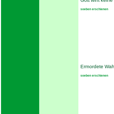
Gott wirft kei
soeben erschienen
Ermordete Wah
soeben erschienen