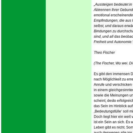
„Aussteigen bedeutet in
Abtrennen Ihrer Gebunde
emotional erscheinende
Empfindungen, die aus I
selbst, und daraus erwä
Bindungen zu durchscha
sind, und all das beob
Freiheit und Autonomie.
Theo Fischer
(
The Fischer, Wu wei. D
Es gibt den immensen 
nach Möglichkeit zu err
Anrufe und verschicken 
in einem gleichgesinnten
sowie die Meinungen und 
scheint, desto erfolgrei
das Sein im Hinblick au
‚Bedeutungsfülle‘ soll 
Doch liegt hier ein weit
ist ein Sein an sich. Es 
Leben gibt es nicht. So
auch deswegen alle ins L