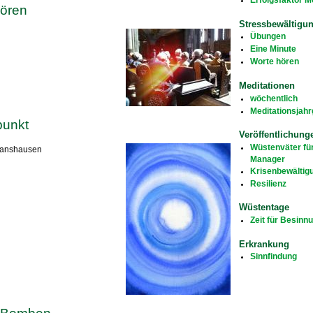
hören
Stressbewältigu
Übungen
Eine Minute
Worte hören
Meditationen
wöchentlich
Meditationsjah
punkt
Veröffentlichung
Wüstenväter fü
Manshausen
Manager
Krisenbewältig
Resilienz
Wüstentage
Zeit für Besinn
Erkrankung
Sinnfindung